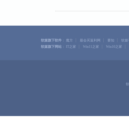
|
|
|
软媒旗下软件
：
魔方
最会买返利网
要知
软媒
|
|
|
软媒旗下网站
：
IT之家
Win11之家
Win10之家
软