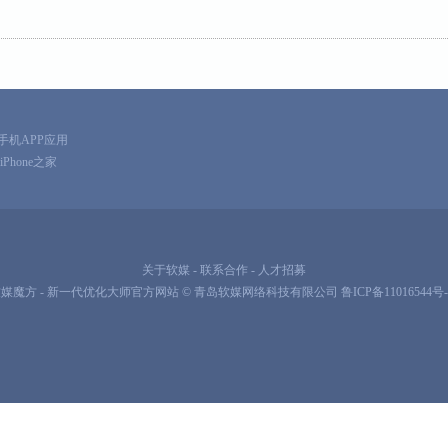
手机APP应用
iPhone之家
关于软媒
-
联系合作
-
人才招募
媒魔方 - 新一代优化大师官方网站 ©
青岛软媒网络科技有限公司
鲁ICP备11016544号-