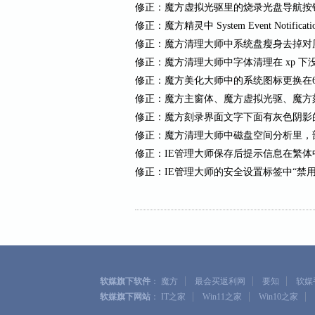
修正：魔方虚拟光驱里的烧录光盘导航按
修正：魔方精灵中 System Event Notif
修正：魔方清理大师中系统盘瘦身去掉对历
修正：魔方清理大师中字体清理在 xp 下
修正：魔方美化大师中的系统图标更换在
修正：魔方主窗体、魔方虚拟光驱、魔方
修正：魔方刻录界面文字下面有灰色阴影
修正：魔方清理大师中磁盘空间分析里，
修正：IE管理大师保存后提示信息在繁
修正：IE管理大师的安全设置标签中“禁用I
|
|
|
软媒旗下软件
：
魔方
最会买返利网
要知
软媒
|
|
|
软媒旗下网站
：
IT之家
Win11之家
Win10之家