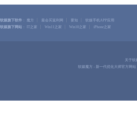
|
|
|
软媒旗下软件
：
魔方
最会买返利网
要知
软媒手机APP应用
|
|
|
软媒旗下网站
：
IT之家
Win11之家
Win10之家
iPhone之家
关于软
软媒魔方 - 新一代优化大师官方网站