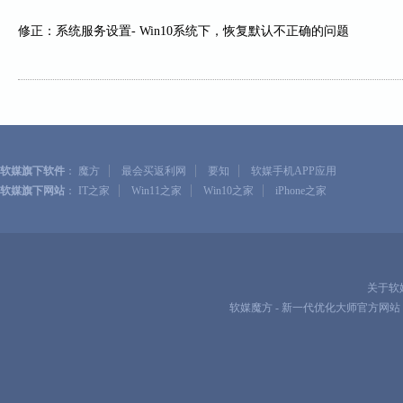
修正：系统服务设置- Win10系统下，恢复默认不正确的问题
|
|
|
软媒旗下软件
：
魔方
最会买返利网
要知
软媒手机APP应用
|
|
|
软媒旗下网站
：
IT之家
Win11之家
Win10之家
iPhone之家
关于软
软媒魔方 - 新一代优化大师官方网站